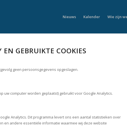
Nieuws
Kalender
Wie zijn w
 EN GEBRUIKTE COOKIES
bijgevolg geen persoonsgegevens opgeslagen.
op uw computer worden geplaatst) gebruikt voor Google Analytics.
ogle Analytics. Dit programma levert ons een aantal statistieken over
en en andere essentiële informatie waarmee wij deze website