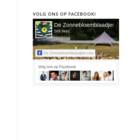
VOLG ONS OP FACEBOOK!
De Zonnebloemblaadjes vzw
568 likes
De Zonnebloemblaadjes vzw
Volg ons op Facebook