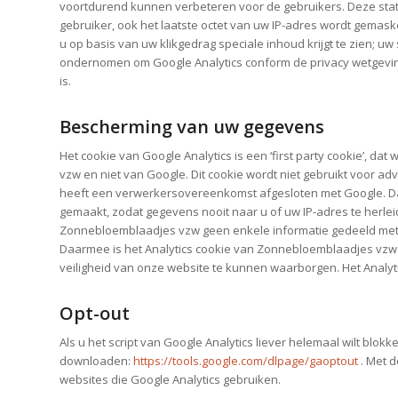
voortdurend kunnen verbeteren voor de gebruikers. Deze stati
gebruiker, ook het laatste octet van uw IP-adres wordt gemas
u op basis van uw klikgedrag speciale inhoud krijgt te zien; u
ondernomen om Google Analytics conform de privacy wetgeving
is.
Bescherming van uw gegevens
Het cookie van Google Analytics is een ‘first party cookie’, da
vzw en niet van Google. Dit cookie wordt niet gebruikt voor 
heeft een verwerkersovereenkomst afgesloten met Google. Daa
gemaakt, zodat gegevens nooit naar u of uw IP-adres te herleid
Zonnebloemblaadjes vzw geen enkele informatie gedeeld met G
Daarmee is het Analytics cookie van Zonnebloemblaadjes vzw een
veiligheid van onze website te kunnen waarborgen. Het Analytic
Opt-out
Als u het script van Google Analytics liever helemaal wilt blok
downloaden:
https://tools.google.com/dlpage/gaoptout
. Met d
websites die Google Analytics gebruiken.