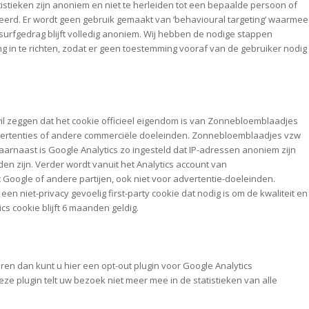
stieken zijn anoniem en niet te herleiden tot een bepaalde persoon of
keerd. Er wordt geen gebruik gemaakt van ‘behavioural targeting’ waarmee
w surfgedrag blijft volledig anoniem. Wij hebben de nodige stappen
 in te richten, zodat er geen toestemming vooraf van de gebruiker nodig
t wil zeggen dat het cookie officieel eigendom is van Zonnebloemblaadjes
advertenties of andere commerciële doeleinden. Zonnebloemblaadjes vzw
rnaast is Google Analytics zo ingesteld dat IP-adressen anoniem zijn
en zijn. Verder wordt vanuit het Analytics account van
oogle of andere partijen, ook niet voor advertentie-doeleinden.
 niet-privacy gevoelig first-party cookie dat nodig is om de kwaliteit en
s cookie blijft 6 maanden geldig.
keren dan kunt u hier een opt-out plugin voor Google Analytics
eze plugin telt uw bezoek niet meer mee in de statistieken van alle