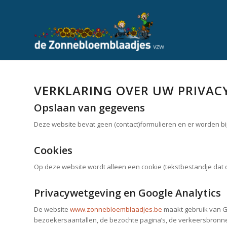
VERKLARING OVER UW PRIVACY
Opslaan van gegevens
Deze website bevat geen (contact)formulieren en er worden 
Cookies
Op deze website wordt alleen een cookie (tekstbestandje dat 
Privacywetgeving en Google Analytics
De website
www.zonnebloemblaadjes.be
maakt gebruik van Go
bezoekersaantallen, de bezochte pagina’s, de verkeersbronn