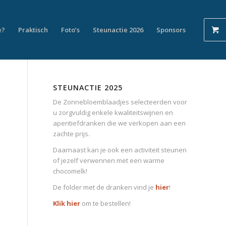
e?
Praktisch
Foto’s
Steunactie 2026
Sponsors
STEUNACTIE 2025
De Zonnebloemblaadjes selecteerden voor
u zorgvuldig enkele kwaliteitswijnen en
aperitiefdranken die we verkopen aan een
zachte prijs.
Daarnaast kan je ook een activiteit steunen
of jezelf verwennen met een warme
chocomelk!
De folder met de dranken vind je
hier
!
Klik hier
om te bestellen!