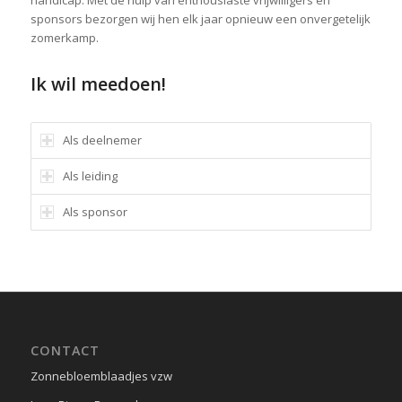
handicap. Met de hulp van enthousiaste vrijwilligers en
sponsors bezorgen wij hen elk jaar opnieuw een onvergetelijk
zomerkamp.
Ik wil meedoen!
Als deelnemer
Als leiding
Als sponsor
CONTACT
Zonnebloemblaadjes vzw