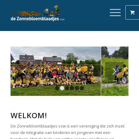
Next
1
2
3
4
5
6
WELKOM!
De Zonnebloemblaadjes vzw is een vereniging die zich inzet
voor de integratie van kinderen en jongeren met een