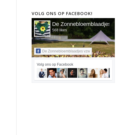
VOLG ONS OP FACEBOOK!
De Zonnebloemblaadjes vzw
568 likes
De Zonnebloemblaadjes vzw
Volg ons op Facebook