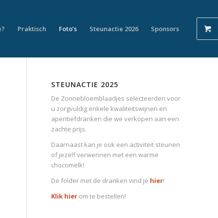
e?
Praktisch
Foto’s
Steunactie 2026
Sponsors
STEUNACTIE 2025
De Zonnebloemblaadjes selecteerden voor
u zorgvuldig enkele kwaliteitswijnen en
aperitiefdranken die we verkopen aan een
zachte prijs.
Daarnaast kan je ook een activiteit steunen
of jezelf verwennen met een warme
chocomelk!
De folder met de dranken vind je
hier
!
Klik hier
om te bestellen!