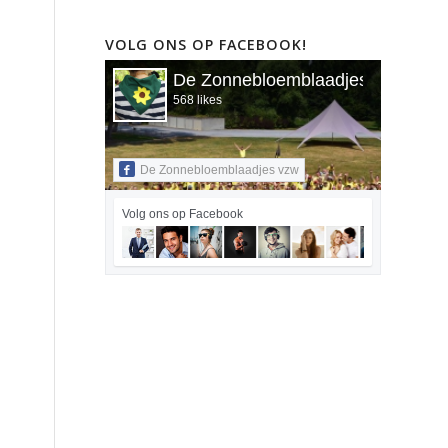
VOLG ONS OP FACEBOOK!
De Zonnebloemblaadjes vzw
568 likes
De Zonnebloemblaadjes vzw
Volg ons op Facebook