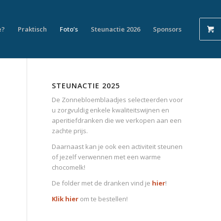
e?
Praktisch
Foto’s
Steunactie 2026
Sponsors
STEUNACTIE 2025
De Zonnebloemblaadjes selecteerden voor
u zorgvuldig enkele kwaliteitswijnen en
aperitiefdranken die we verkopen aan een
zachte prijs.
Daarnaast kan je ook een activiteit steunen
of jezelf verwennen met een warme
chocomelk!
De folder met de dranken vind je
hier
!
Klik hier
om te bestellen!