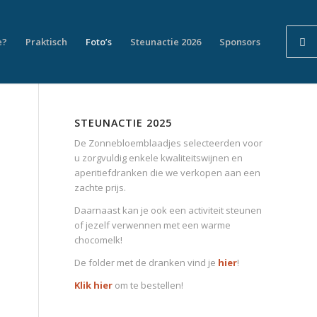
e?
Praktisch
Foto’s
Steunactie 2026
Sponsors
STEUNACTIE 2025
De Zonnebloemblaadjes selecteerden voor
u zorgvuldig enkele kwaliteitswijnen en
aperitiefdranken die we verkopen aan een
zachte prijs.
Daarnaast kan je ook een activiteit steunen
of jezelf verwennen met een warme
chocomelk!
De folder met de dranken vind je
hier
!
Klik hier
om te bestellen!