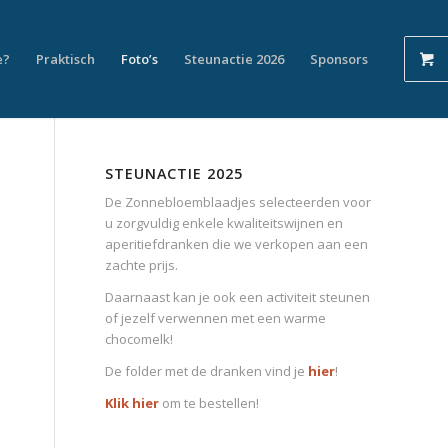
e?
Praktisch
Foto’s
Steunactie 2026
Sponsors
STEUNACTIE 2025
De Zonnebloemblaadjes selecteerden voor
u zorgvuldig enkele kwaliteitswijnen en
aperitiefdranken die we verkopen aan een
zachte prijs.
Daarnaast kan je ook een activiteit steunen
of jezelf verwennen met een warme
chocomelk!
De folder met de dranken vind je
hier
!
Klik hier
om te bestellen!