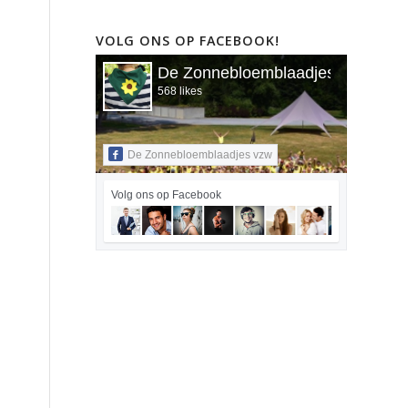
VOLG ONS OP FACEBOOK!
De Zonnebloemblaadjes vzw
568 likes
De Zonnebloemblaadjes vzw
Volg ons op Facebook