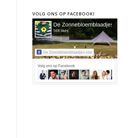
VOLG ONS OP FACEBOOK!
De Zonnebloemblaadjes vzw
568 likes
De Zonnebloemblaadjes vzw
Volg ons op Facebook