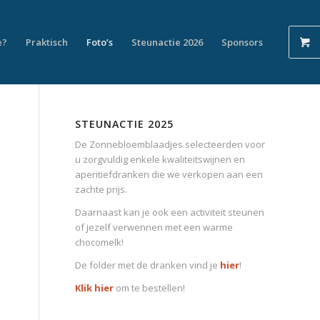
e?
Praktisch
Foto’s
Steunactie 2026
Sponsors
STEUNACTIE 2025
De Zonnebloemblaadjes selecteerden voor
u zorgvuldig enkele kwaliteitswijnen en
aperitiefdranken die we verkopen aan een
zachte prijs.
Daarnaast kan je ook een activiteit steunen
of jezelf verwennen met een warme
chocomelk!
De folder met de dranken vind je
hier
!
Klik hier
om te bestellen!