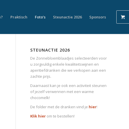
e?
Praktisch
Foto’s
Steunactie 2026
Sponsors
STEUNACTIE 2026
De Zonnebloemblaadjes selecteerden voor
u zorgvuldig enkele kwaliteitswijnen en
aperitiefdranken die we verkopen aan een
zachte prijs.
Daarnaast kan je ook een activiteit steunen
of jezelf verwennen met een warme
chocomelk!
De folder met de dranken vind je
hier
!
Klik hier
om te bestellen!