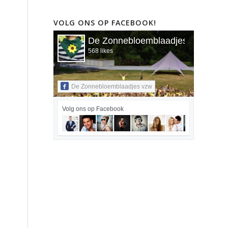
VOLG ONS OP FACEBOOK!
De Zonnebloemblaadjes vzw
568 likes
De Zonnebloemblaadjes vzw
Volg ons op Facebook