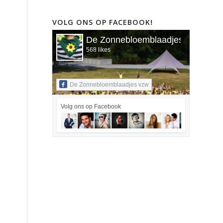
VOLG ONS OP FACEBOOK!
De Zonnebloemblaadjes vzw
568 likes
De Zonnebloemblaadjes vzw
Volg ons op Facebook