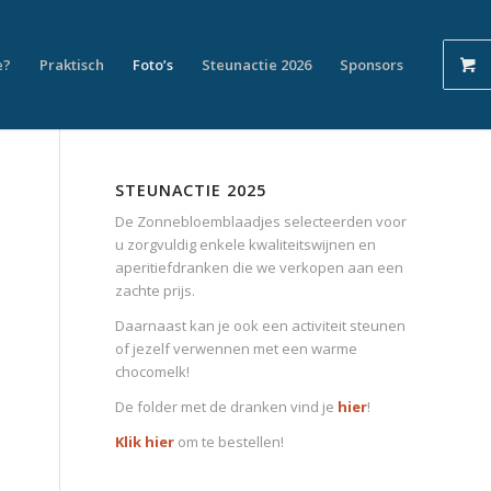
e?
Praktisch
Foto’s
Steunactie 2026
Sponsors
STEUNACTIE 2025
De Zonnebloemblaadjes selecteerden voor
u zorgvuldig enkele kwaliteitswijnen en
aperitiefdranken die we verkopen aan een
zachte prijs.
Daarnaast kan je ook een activiteit steunen
of jezelf verwennen met een warme
chocomelk!
De folder met de dranken vind je
hier
!
Klik hier
om te bestellen!