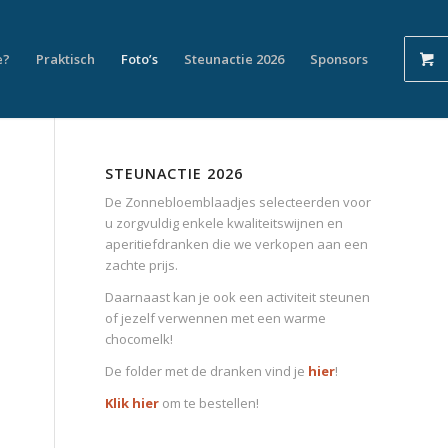
e?
Praktisch
Foto’s
Steunactie 2026
Sponsors
STEUNACTIE 2026
De Zonnebloemblaadjes selecteerden voor
u zorgvuldig enkele kwaliteitswijnen en
aperitiefdranken die we verkopen aan een
zachte prijs.
Daarnaast kan je ook een activiteit steunen
of jezelf verwennen met een warme
chocomelk!
De folder met de dranken vind je
hier
!
Klik hier
om te bestellen!