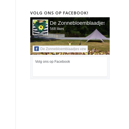
VOLG ONS OP FACEBOOK!
De Zonnebloemblaadjes vzw
568 likes
De Zonnebloemblaadjes vzw
Volg ons op Facebook