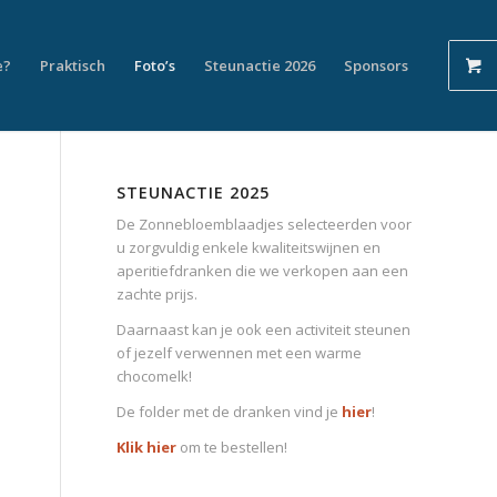
e?
Praktisch
Foto’s
Steunactie 2026
Sponsors
STEUNACTIE 2025
De Zonnebloemblaadjes selecteerden voor
u zorgvuldig enkele kwaliteitswijnen en
aperitiefdranken die we verkopen aan een
zachte prijs.
Daarnaast kan je ook een activiteit steunen
of jezelf verwennen met een warme
chocomelk!
De folder met de dranken vind je
hier
!
Klik hier
om te bestellen!