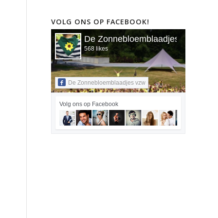
VOLG ONS OP FACEBOOK!
De Zonnebloemblaadjes vzw
568 likes
De Zonnebloemblaadjes vzw
Volg ons op Facebook