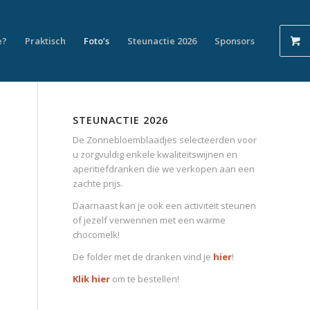
e?
Praktisch
Foto’s
Steunactie 2026
Sponsors
STEUNACTIE 2026
De Zonnebloemblaadjes selecteerden voor
u zorgvuldig enkele kwaliteitswijnen en
aperitiefdranken die we verkopen aan een
zachte prijs.
Daarnaast kan je ook een activiteit steunen
of jezelf verwennen met een warme
chocomelk!
De folder met de dranken vind je
hier
!
Klik hier
om te bestellen!