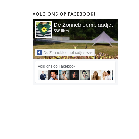
VOLG ONS OP FACEBOOK!
De Zonnebloemblaadjes vzw
568 likes
De Zonnebloemblaadjes vzw
Volg ons op Facebook