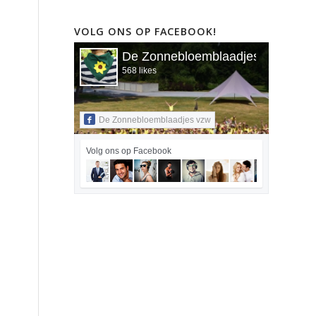
VOLG ONS OP FACEBOOK!
De Zonnebloemblaadjes vzw
568 likes
De Zonnebloemblaadjes vzw
Volg ons op Facebook