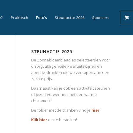
e?
Praktisch
Foto’s
Steunactie 2026
Sponsors
STEUNACTIE 2025
De Zonnebloemblaadjes selecteerden voor
u zorgvuldig enkele kwaliteitswijnen en
aperitiefdranken die we verkopen aan een
zachte prijs.
Daarnaast kan je ook een activiteit steunen
of jezelf verwennen met een warme
chocomelk!
De folder met de dranken vind je
hier
!
Klik hier
om te bestellen!