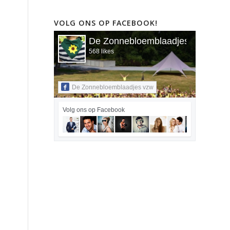
VOLG ONS OP FACEBOOK!
De Zonnebloemblaadjes vzw
568 likes
De Zonnebloemblaadjes vzw
Volg ons op Facebook