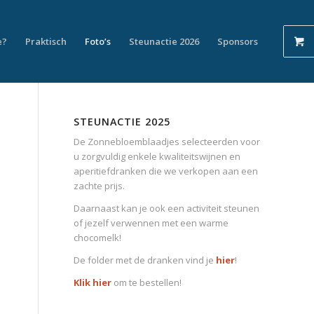
e?
Praktisch
Foto’s
Steunactie 2026
Sponsors
STEUNACTIE 2025
De Zonnebloemblaadjes selecteerden voor
u zorgvuldig enkele kwaliteitswijnen en
aperitiefdranken die we verkopen aan een
zachte prijs.
Daarnaast kan je ook een activiteit steunen
of jezelf verwennen met een warme
chocomelk!
De folder met de dranken vind je
hier
!
Klik hier
om te bestellen!