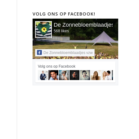
VOLG ONS OP FACEBOOK!
De Zonnebloemblaadjes vzw
568 likes
De Zonnebloemblaadjes vzw
Volg ons op Facebook