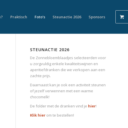
e?
Praktisch
Foto’s
Steunactie 2026
Sponsors
STEUNACTIE 2026
De Zonnebloemblaadjes selecteerden voor
u zorgvuldig enkele kwaliteitswijnen en
aperitiefdranken die we verkopen aan een
zachte prijs.
Daarnaast kan je ook een activiteit steunen
of jezelf verwennen met een warme
chocomelk!
De folder met de dranken vind je
hier
!
Klik hier
om te bestellen!