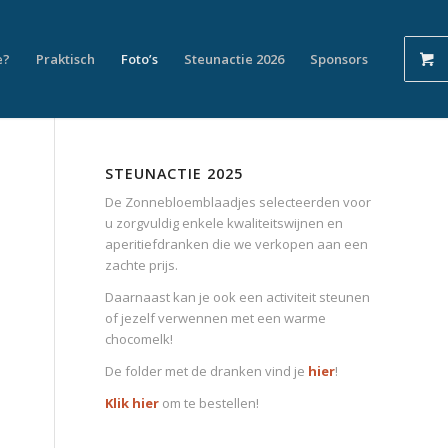
e?
Praktisch
Foto’s
Steunactie 2026
Sponsors
STEUNACTIE 2025
De Zonnebloemblaadjes selecteerden voor
u zorgvuldig enkele kwaliteitswijnen en
aperitiefdranken die we verkopen aan een
zachte prijs.
Daarnaast kan je ook een activiteit steunen
of jezelf verwennen met een warme
chocomelk!
De folder met de dranken vind je
hier
!
Klik hier
om te bestellen!