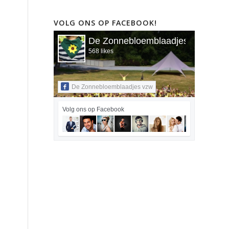
VOLG ONS OP FACEBOOK!
De Zonnebloemblaadjes vzw
568 likes
De Zonnebloemblaadjes vzw
Volg ons op Facebook