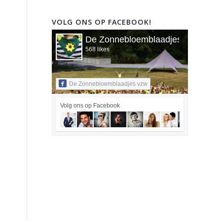
VOLG ONS OP FACEBOOK!
De Zonnebloemblaadjes vzw
568 likes
De Zonnebloemblaadjes vzw
Volg ons op Facebook