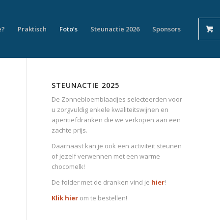
e?
Praktisch
Foto’s
Steunactie 2026
Sponsors
STEUNACTIE 2025
De Zonnebloemblaadjes selecteerden voor
u zorgvuldig enkele kwaliteitswijnen en
aperitiefdranken die we verkopen aan een
zachte prijs.
Daarnaast kan je ook een activiteit steunen
of jezelf verwennen met een warme
chocomelk!
De folder met de dranken vind je
hier
!
Klik hier
om te bestellen!