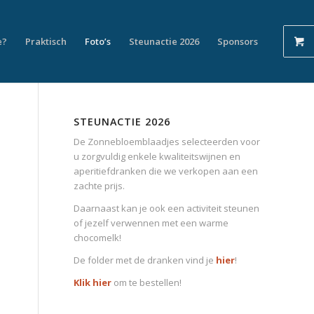
e?
Praktisch
Foto’s
Steunactie 2026
Sponsors
STEUNACTIE 2026
De Zonnebloemblaadjes selecteerden voor
u zorgvuldig enkele kwaliteitswijnen en
aperitiefdranken die we verkopen aan een
zachte prijs.
Daarnaast kan je ook een activiteit steunen
of jezelf verwennen met een warme
chocomelk!
De folder met de dranken vind je
hier
!
Klik hier
om te bestellen!