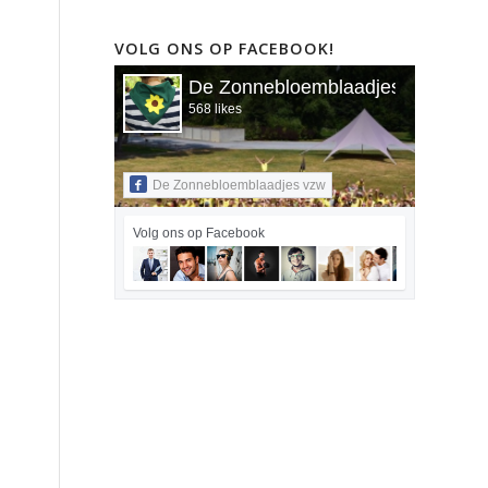
VOLG ONS OP FACEBOOK!
De Zonnebloemblaadjes vzw
568 likes
De Zonnebloemblaadjes vzw
Volg ons op Facebook