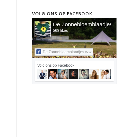
VOLG ONS OP FACEBOOK!
De Zonnebloemblaadjes vzw
568 likes
De Zonnebloemblaadjes vzw
Volg ons op Facebook