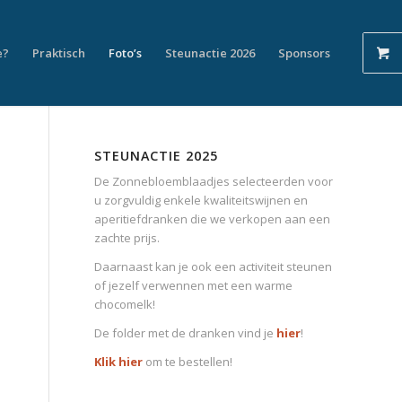
e?
Praktisch
Foto’s
Steunactie 2026
Sponsors
STEUNACTIE 2025
De Zonnebloemblaadjes selecteerden voor
u zorgvuldig enkele kwaliteitswijnen en
aperitiefdranken die we verkopen aan een
zachte prijs.
Daarnaast kan je ook een activiteit steunen
of jezelf verwennen met een warme
chocomelk!
De folder met de dranken vind je
hier
!
Klik hier
om te bestellen!